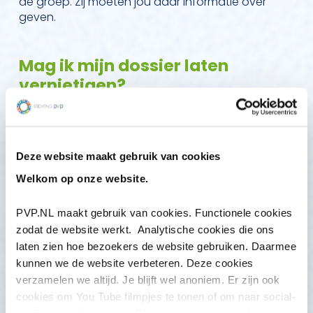
de groep. Zij moeten jou daar informatie over
geven.
Mag ik mijn dossier laten
vernietigen?
Niet zomaar.
Je behandelaar mag alleen je dossier vernietigen
als jouw ouders/voogd het daar ook mee eens
Deze website maakt gebruik van cookies
zijn. Wil je dat je dossier vernietigd wordt? Dan zal
Welkom op onze website.
je behandelaar dit dus eerst aan je ouders/voogd
moeten vragen of zij het daarmee eens zijn.
Vernietiging is definitief. Het kan handig zijn om
PVP.NL maakt gebruik van cookies. Functionele cookies
voordat je het dossier laat vernietigen, eerst een
zodat de website werkt. Analytische cookies die ons
kopie van het dossier te laten maken. Dan heb je
laten zien hoe bezoekers de website gebruiken. Daarmee
in ieder geval zelf al je gegevens nog.
kunnen we de website verbeteren. Deze cookies
verzamelen we altijd. Je blijft wel anoniem. Er zijn ook
Soms mag een hulpverlener je dossier niet
cookies om You Tube filmpjes te tonen of om naar social-
vernietigen. Dit geldt in de volgende situaties:
media pagina’s te gaan. Die gegevens verzamelen wij