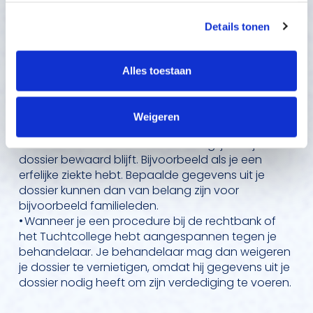
• Was je gedwongen opgenomen? Dan mag je
niet, maar anderen wel. Bekijk onze Privacy-regels meer
dossier pas 5 jaar na het stoppen van de dwang
Details tonen
informatie. LET OP, om te kunnen chatten moet u de
vernietigd worden op jouw verzoek. Ben je bij een
academisch ziekenhuis behandeld, dan geldt er
cookies accepteren. U kunt altijd anoniem chatten.
nog een uitzondering. Bepaalde delen van dat
Alles toestaan
dossier, zoals een operatie-verslag of een
ontslagbrief (het zogeheten ‘kerndossier') moeten
115 jaar bewaard worden en kunnen voor die tijd
Weigeren
niet worden vernietigd.
• Soms is het voor een ander belangrijk dat je
dossier bewaard blijft. Bijvoorbeeld als je een
erfelijke ziekte hebt. Bepaalde gegevens uit je
dossier kunnen dan van belang zijn voor
bijvoorbeeld familieleden.
• Wanneer je een procedure bij de rechtbank of
het Tuchtcollege hebt aangespannen tegen je
behandelaar. Je behandelaar mag dan weigeren
je dossier te vernietigen, omdat hij gegevens uit je
dossier nodig heeft om zijn verdediging te voeren.