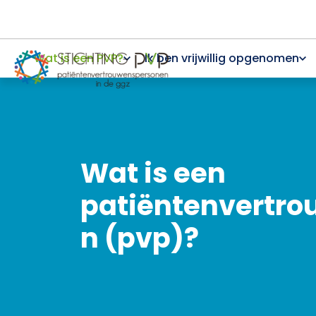
Wat is een PVP?
Ik ben vrijwillig opgenomen
Wat is een
patiëntenvertr
n (pvp)?