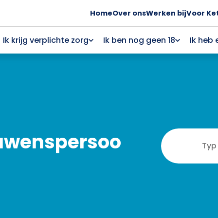
Home
Over ons
Werken bij
Voor Ke
Ik krijg verplichte zorg
Ik ben nog geen 18
Ik heb 
ouwenspersoo