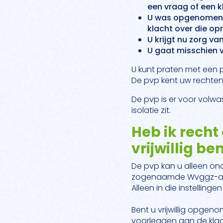
een vraag of een k
U was opgenomen i
klacht over die o
U krijgt nu zorg van
U gaat misschien ve
U kunt praten met een pv
De pvp kent uw rechten
De pvp is er voor volwa
isolatie zit.
Heb ik recht
vrijwillig 
De pvp kan u alleen ond
zogenaamde Wvggz-acco
Alleen in die instelling
Bent u vrijwillig opgen
voorleggen aan de klach