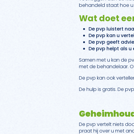
behandeld staat hoe u
Wat doet ee
De pvp luistert naa
De pvp kan u vertel
De pvp geeft advies
De pvp helpt als u 
Samen met u kan de pv
met de behandelaar. Of
De pvp kan ook vertelle
De hulp is gratis. De pv
Geheimhoud
De pvp vertelt niets do
praat hij over u met an