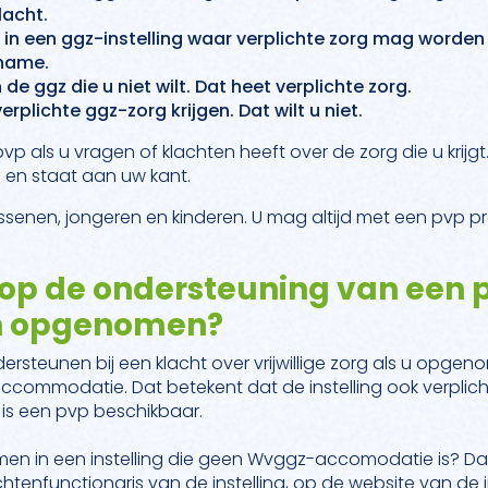
lacht.
n een ggz-instelling waar verplichte zorg mag worden
pname.
 de ggz die u niet wilt. Dat heet verplichte zorg.
rplichte ggz-zorg krijgen. Dat wilt u niet.
p als u vragen of klachten heeft over de zorg die u krijgt.
 en staat aan uw kant.
ssenen, jongeren en kinderen. U mag altijd met een pvp pra
 op de ondersteuning van een p
ben opgenomen?
ersteunen bij een klacht over vrijwillige zorg als u opge
mmodatie. Dat betekent dat de instelling ook verplic
en is een pvp beschikbaar.
omen in een instelling die geen Wvggz-accomodatie is? Da
tenfunctionaris van de instelling, op de website van de i