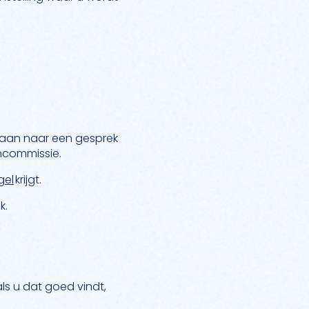
gaan naar een gesprek
ncommissie.
gel
krijgt.
k.
ls u dat goed vindt,