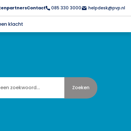
tenpartners
Contact
085 330 3000
helpdesk@pvp.nl
een klacht
Zoeken