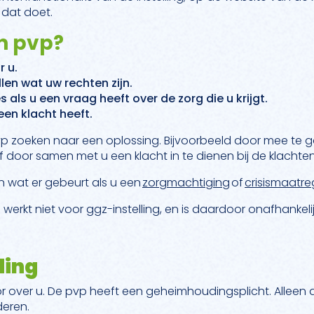
 dat doet.
n pvp?
r u.
len wat uw rechten zijn.
 als u een vraag heeft over de zorg die u krijgt.
een klacht heeft.
p zoeken naar een oplossing. Bijvoorbeeld door mee te 
 door samen met u een klacht in te dienen bij de klachte
n wat er gebeurt als u een
zorgmachtiging
of
crisismaatre
p werkt niet voor ggz-instelling, en is daardoor onafhankelij
ing
or over u. De pvp heeft een geheimhoudingsplicht. Alleen a
deren.