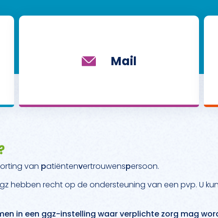
Mail
?
korting van
p
atiënten
v
ertrouwens
p
ersoon.
e ggz hebben recht op de ondersteuning van een pvp. U ku
en in een ggz-instelling waar verplichte zorg mag wor