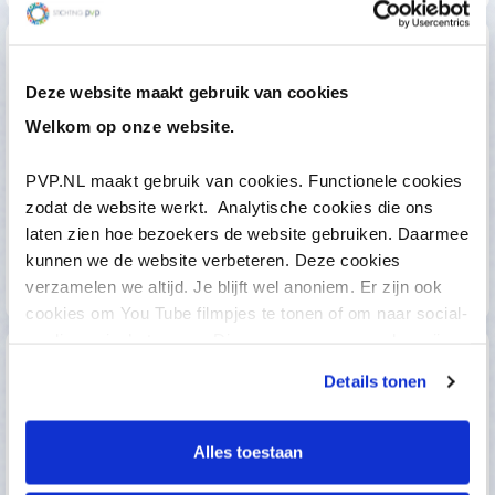
Deze website maakt gebruik van cookies
Welkom op onze website.
Türkce
PVP.NL maakt gebruik van cookies. Functionele cookies
zodat de website werkt. Analytische cookies die ons
laten zien hoe bezoekers de website gebruiken. Daarmee
kunnen we de website verbeteren. Deze cookies
verzamelen we altijd. Je blijft wel anoniem. Er zijn ook
cookies om You Tube filmpjes te tonen of om naar social-
media pagina’s te gaan. Die gegevens verzamelen wij
niet, maar anderen wel. Bekijk onze Privacy-regels meer
Details tonen
informatie. LET OP, om te kunnen chatten moet u de
cookies accepteren. U kunt altijd anoniem chatten.
Alles toestaan
فارسی (Farsi)