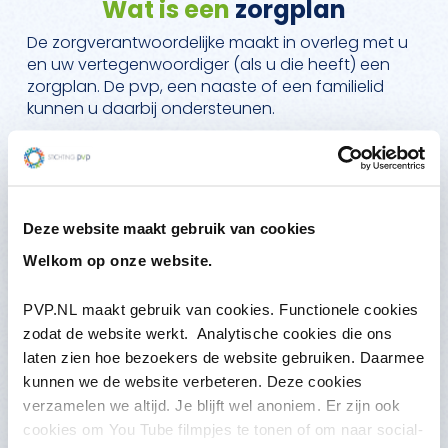
Wat is een
zorgplan
De zorgverantwoordelijke maakt in overleg met u
en uw vertegenwoordiger (als u die heeft) een
zorgplan. De pvp, een naaste of een familielid
kunnen u daarbij ondersteunen.
De zorgverantwoordelijke schrijft in het zorgplan
onder andere welke diagnose u heeft, en welke
verplichte zorg hij nodig vindt om het gevaar te
stoppen. En hoe lang hij denkt dat deze zorg
Deze website maakt gebruik van cookies
nodig is. Hij schrijft er ook in hoe hij rekening houdt
Welkom op onze website.
met uw wensen zoals die in de zorgkaart staan. Of
waarom hij daarvan afwijkt.
PVP.NL maakt gebruik van cookies. Functionele cookies
De zorgverantwoordelijke kan met verschillende
zodat de website werkt. Analytische cookies die ons
personen praten, voordat hij het zorgplan maakt.
laten zien hoe bezoekers de website gebruiken. Daarmee
Bijvoorbeeld met uw familie, naasten en
kunnen we de website verbeteren. Deze cookies
zorgverleners die voor u zorgen, de huisarts,
verzamelen we altijd. Je blijft wel anoniem. Er zijn ook
deskundigen en de gemeente. Wilt u niet dat de
cookies om You Tube filmpjes te tonen of om naar social-
zorgverantwoordelijke met uw familie praat, dan