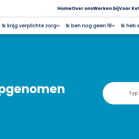
Home
Over ons
Werken bij
Voor Ke
Ik krijg verplichte zorg
Ik ben nog geen 18
Ik heb 
g opgenomen