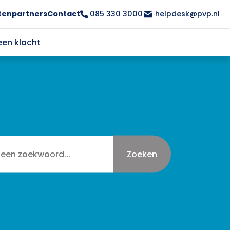
tenpartners
Contact
085 330 3000
helpdesk@pvp.nl
een klacht
Zoeken