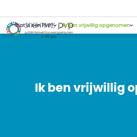
Wat is een PVP?
Ik ben vrijwillig opgenomen
Ik ben vrijwilli