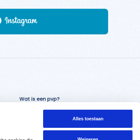
Wat is een pvp?
Ik ben vrijwillig opgenomen
Alles toestaan
Ik krijg verplichte zorg
Weigeren