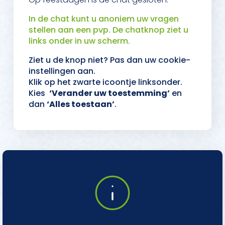
In de chat kunt u anoniem uw vragen
stellen aan een pvp. De chatknop ziet u
links onder in uw scherm.
Ziet u de knop niet? Pas dan uw cookie-
instellingen aan.
Klik op het zwarte icoontje linksonder.
Kies
‘Verander uw toestemming’
en
dan
‘Alles toestaan’
.