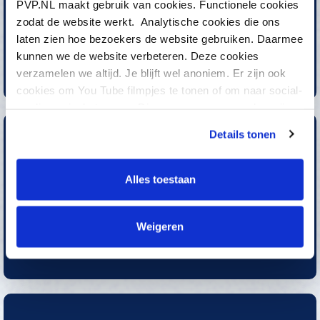
PVP.NL maakt gebruik van cookies. Functionele cookies
zodat de website werkt. Analytische cookies die ons
laten zien hoe bezoekers de website gebruiken. Daarmee
Ik krijg verplichte zorg
kunnen we de website verbeteren. Deze cookies
verzamelen we altijd. Je blijft wel anoniem. Er zijn ook
cookies om You Tube filmpjes te tonen of om naar social-
media pagina’s te gaan. Die gegevens verzamelen wij
niet, maar anderen wel. Bekijk onze Privacy-regels meer
Details tonen
informatie. LET OP, om te kunnen chatten moet u de
cookies accepteren. U kunt altijd anoniem chatten.
Alles toestaan
Ik heb een klacht
Weigeren