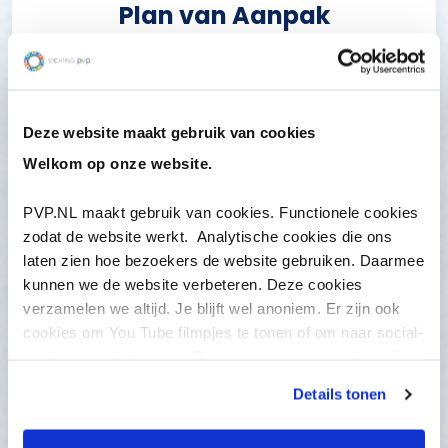
Plan van Aanpak
Deze website maakt gebruik van cookies
Welkom op onze website.
PVP.NL maakt gebruik van cookies. Functionele cookies
zodat de website werkt. Analytische cookies die ons
laten zien hoe bezoekers de website gebruiken. Daarmee
Klacht over verplichte
kunnen we de website verbeteren. Deze cookies
zorg
verzamelen we altijd. Je blijft wel anoniem. Er zijn ook
cookies om You Tube filmpjes te tonen of om naar social-
media pagina’s te gaan. Die gegevens verzamelen wij
niet, maar anderen wel. Bekijk onze Privacy-regels meer
Details tonen
informatie. LET OP, om te kunnen chatten moet u de
cookies accepteren. U kunt altijd anoniem chatten.